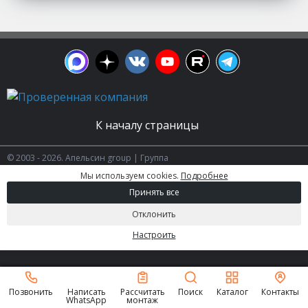
К началу страницы
© 2003 - 2026. Апельсин group | Группа
строительных компаний Все права защищены.
Мы используем cookies.
Подробнее
Вся информация на этом сайте носит
Принять все
информационный характер и не является
публичной офертой, определяемой положениями
Отклонить
Статьи 437 (2) ГК РФ.
Политика сайта
Настроить
Позвонить
Написать
Рассчитать
Поиск
Каталог
Контакты
WhatsApp
монтаж