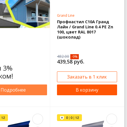
Grand Line
Профнастил С10А Гранд
Лайн / Grand Line 0.4 PE Zn
100, цвет RAL 8017
(шоколад)
482.00
-9%
439,58 руб.
 3%
ком!
Заказать в 1 клик
Подробнее
В корзину