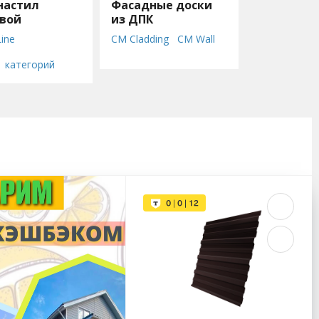
настил
Фасадные доски
овой
из ДПК
лист)
ine
CM Cladding
CM Wall
GRINDERDECO
1 категорий
Nautic Prime
Polivan