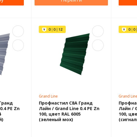
Grand Line
Grand Lin
Гранд
Профнастил С8A Гранд
Профна
0.4 PE Zn
Лайн / Grand Line 0.4 PE Zn
Лайн / G
4
100, цвет RAL 6005
100, цв
й)
(зеленый мох)
(сигнал