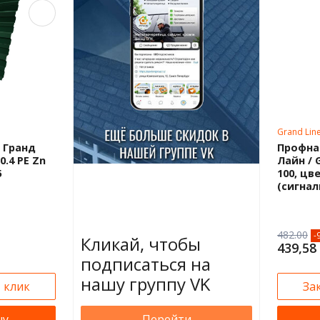
Grand Lin
 Гранд
Профна
0.4 PE Zn
Лайн / G
5
100, цв
(сигнал
482.00
-
Кликай, чтобы
439,58
подписаться на
нашу группу VK
1 клик
За
ну
Перейти