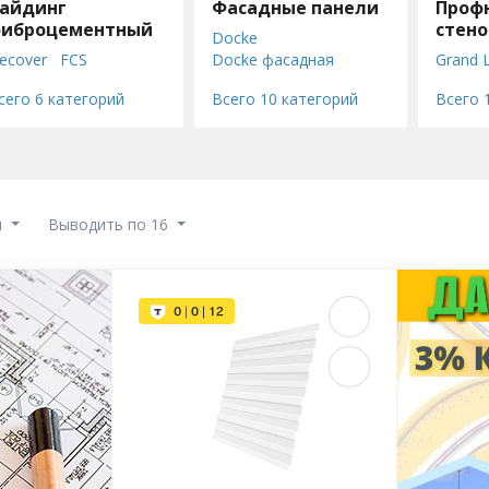
айдинг
Фасадные панели
Проф
иброцементный
стен
Docke
(проф
ecover
FCS
Docke фасадная
Grand L
IBRAPLANK
БЕТЭКО
плитка
сего 6 категорий
Всего 10 категорий
Всего 
птима
Фибратек
Я-Фасад Grand Line
Grand Line
Альта Профиль
Ю-Пласт Стоун Хаус
Ю-Пласт Хокла
ТехноНиколь Hauberk
ы
Выводить по 16
FineBer
Технониколь (VOX)