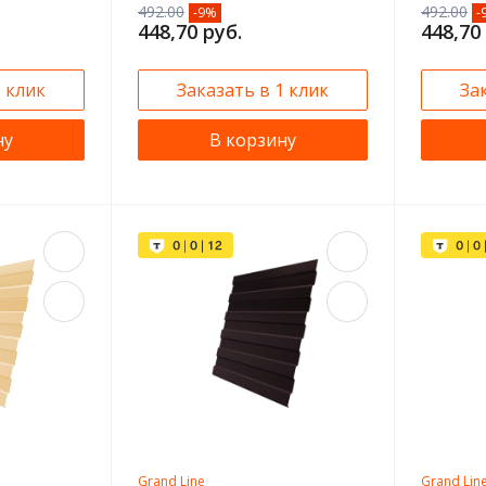
492.00
492.00
-9%
-
448,70 руб.
448,70
1 клик
Заказать в 1 клик
За
ну
В корзину
Grand Line
Grand Lin