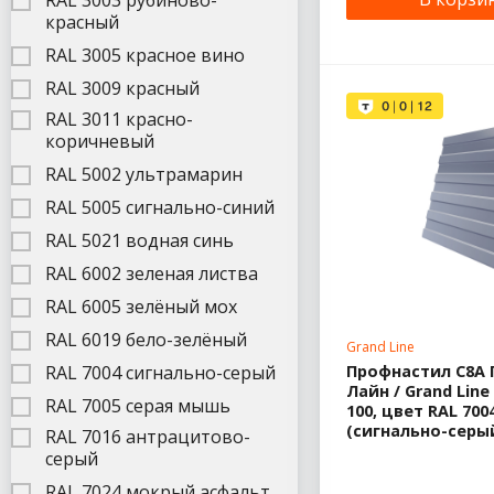
RAL 3003 рубиново-
красный
RAL 3005 красное вино
RAL 3009 красный
RAL 3011 красно-
коричневый
RAL 5002 ультрамарин
RAL 5005 сигнально-синий
RAL 5021 водная синь
RAL 6002 зеленая листва
RAL 6005 зелёный мох
RAL 6019 бело-зелёный
Grand Line
Профнастил С8A 
RAL 7004 сигнально-серый
Лайн / Grand Line 
RAL 7005 серая мышь
100, цвет RAL 700
(сигнально-серы
RAL 7016 антрацитово-
серый
RAL 7024 мокрый асфальт