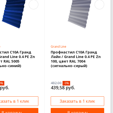
e
Grand Line
стил С10А Гранд
Профнастил С10А Гранд
rand Line 0.4 PE Zn
Лайн / Grand Line 0.4 PE Zn
ет RAL 5005
100, цвет RAL 7004
ьно-синий)
(сигнально-серый)
482.00
9%
-9%
 руб.
439,58 руб.
казать в 1 клик
Заказать в 1 клик
В корзину
В корзину