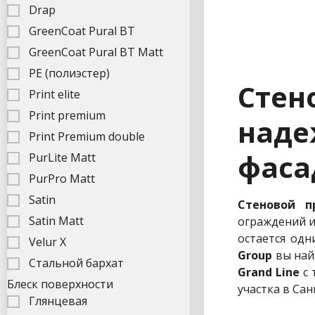
Drap
GreenCoat Pural BT
GreenCoat Pural BT Matt
PE (полиэстер)
Стен
Print elite
Print premium
наде
Print Premium double
фаса
PurLite Matt
PurPro Matt
Satin
Стеновой п
Satin Matt
ограждений и
остается одн
Velur X
Group
вы най
Стальной бархат
Grand Line
с 
Блеск поверхности
участка в Са
Глянцевая