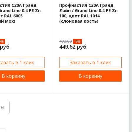
стил С20А Гранд
Профнастил С20А Гранд
rand Line 0.4 PE Zn
Лайн / Grand Line 0.4 PE Zn
ет RAL 6005
100, цвет RAL 1014
ый мох)
(слоновая кость)
493.00
9%
-9%
 руб.
449,62 руб.
казать в 1 клик
Заказать в 1 клик
В корзину
В корзину
ры