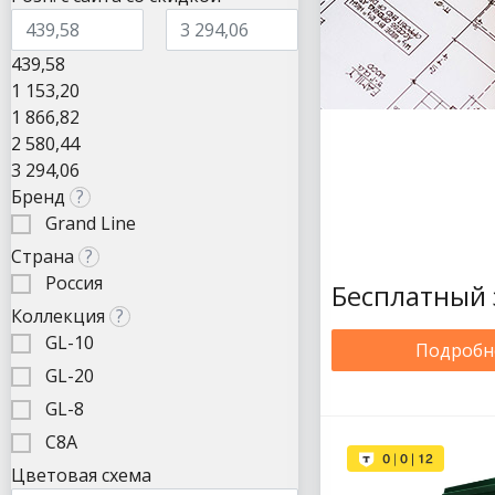
439,58
1 153,20
1 866,82
2 580,44
3 294,06
Бренд
?
Grand Line
Страна
?
Россия
Бесплатный 
Коллекция
?
GL-10
Подробн
GL-20
GL-8
С8А
Цветовая схема