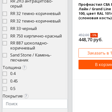
RR 2H3 антрацитово-
Профнастил С8A 
серый
Лайн / Grand Line 
RR 32 темно-коричневый
100, цвет RAL 101
(слоновая кость)
RR 32 темно-коричневый
RR 33 черный
492.00
-9%
RR 750 кирпично-красный
448,70 руб.
RR 887 шоколадно-
коричневый
Заказать в 
Sand Stone / Камень-
песчаник
В корзи
Толщина
?
0.4
0.45
0.5
Покрытие
?