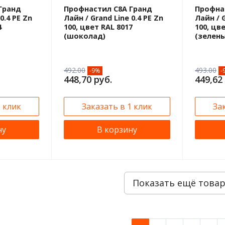
Гранд
Профнастил С8A Гранд
Профна
0.4 PE Zn
Лайн / Grand Line 0.4 PE Zn
Лайн / G
4
100, цвет RAL 8017
100, цв
(шоколад)
(зелен
492.00
493.00
-9%
-
448,70 руб.
449,62
1 клик
Заказать в 1 клик
За
ну
В корзину
Показать ещё това