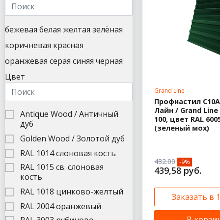
бежевая
белая
желтая
зелёная
коричневая
красная
оранжевая
серая
синяя
черная
Цвет
Grand Line
Профнастил С10А
Лайн / Grand Line 
Antique Wood / Античный
100, цвет RAL 600
дуб
(зеленый мох)
Golden Wood / Золотой дуб
RAL 1014 слоновая кость
482.00
-9%
RAL 1015 св. слоновая
439,58 руб.
кость
RAL 1018 цинково-желтый
Заказать в 
RAL 2004 оранжевый
В корзи