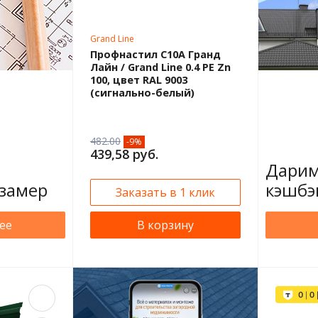
Grand Line
Профнастил С10А Гранд
Лайн / Grand Line 0.4 PE Zn
100, цвет RAL 9003
(сигнально-белый)
482.00
-9%
439,58 руб.
Дарим
замер
кэшбэ
Заказать в 1 клик
ее
В корзину