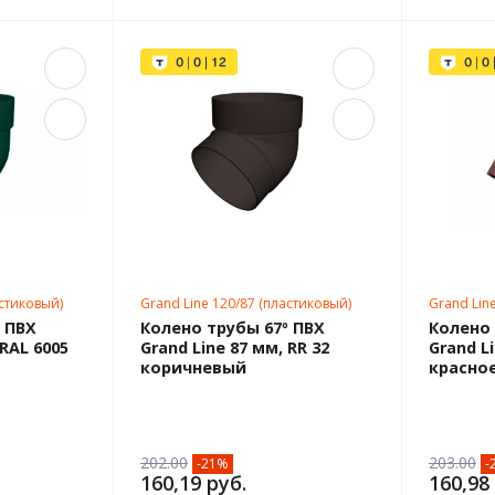
астиковый)
Grand Line 120/87 (пластиковый)
Grand Lin
 ПВХ
Колено трубы 67º ПВХ
Колено 
 RAL 6005
Grand Line 87 мм, RR 32
Grand L
коричневый
красно
202.00
203.00
-21%
-
160,19 руб.
160,98