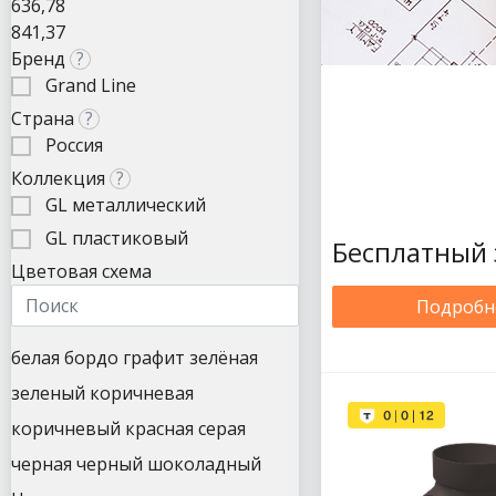
636,78
841,37
Бренд
?
Grand Line
Страна
?
Россия
Коллекция
?
GL металлический
GL пластиковый
Бесплатный 
Цветовая схема
Подробн
белая
бордо
графит
зелёная
зеленый
коричневая
коричневый
красная
серая
черная
черный
шоколадный