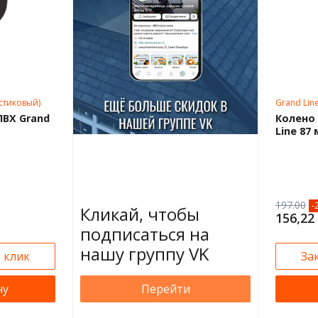
астиковый)
Grand Lin
ПВХ Grand
Колено 
Line 87
197.00
-
Кликай, чтобы
156,22
подписаться на
нашу группу VK
1 клик
За
ну
Перейти