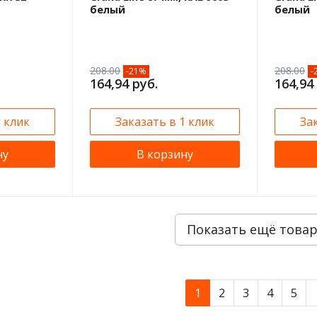
белый
белый
208.00
208.00
-21%
-
164,94 руб.
164,94
1 клик
Заказать в 1 клик
За
ну
В корзину
Показать ещё това
1
2
3
4
5