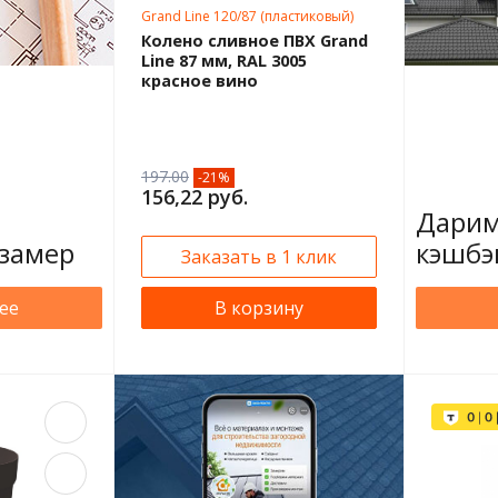
Grand Line 120/87 (пластиковый)
Колено сливное ПВХ Grand
Line 87 мм, RAL 3005
красное вино
197.00
-21%
156,22 руб.
Дарим
замер
кэшбэ
Заказать в 1 клик
ее
В корзину