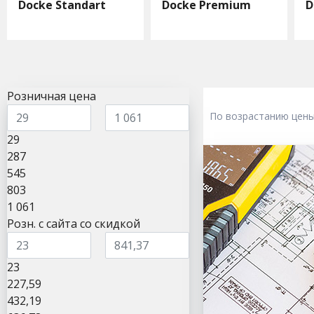
Docke Standart
Docke Premium
D
Розничная цена
По возрастанию цен
29
287
545
803
1 061
Розн. с сайта со скидкой
23
227,59
432,19