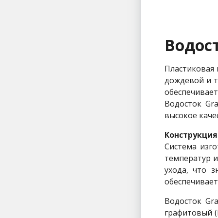
Водост
Пластиковая 
дождевой и т
обеспечивает
Водосток Gra
высокое каче
Конструкция
Система изго
температур и
ухода, что 
обеспечивает
Водосток Gra
графитовый (