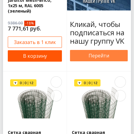
Jarditor Mesh-Brico,
1х25 м, RAL 6005
(зеленый)
Кликай, чтобы
9386.00
-18%
7 771,61 руб.
подписаться на
нашу группу VK
Заказать в 1 клик
Перейти
В корзину
Сетка сварная
Сетка сварная