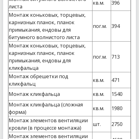
кв.м.
396
листа
Монтаж коньковых, торцевых,
карнизных планок, планок
пог.м.
394
примыкания, ендовы для
битумного волнистого листа
Монтаж коньковых, торцевых,
карнизных планок, планок
пог.м.
713
примыкания, ендовы для
кликфальца
Монтаж обрешетки под
кв.м.
471
кликфальц
Монтаж кликфальца
кв.м.
1540
Монтаж кликфальца (сложная
кв.м.
1980
форма)
Монтаж элементов вентиляции
шт.
2750
кровли (в процессе монтажа)
Монтаж элементов вентиляции