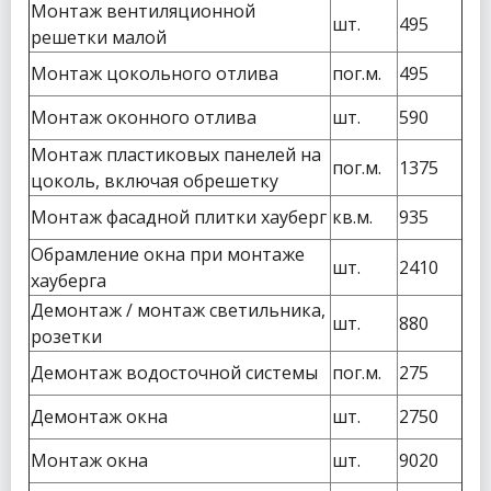
Монтаж вентиляционной
шт.
495
решетки малой
Монтаж цокольного отлива
пог.м.
495
Монтаж оконного отлива
шт.
590
Монтаж пластиковых панелей на
пог.м.
1375
цоколь, включая обрешетку
Монтаж фасадной плитки хауберг
кв.м.
935
Обрамление окна при монтаже
шт.
2410
хауберга
Демонтаж / монтаж светильника,
шт.
880
розетки
Демонтаж водосточной системы
пог.м.
275
Демонтаж окна
шт.
2750
Монтаж окна
шт.
9020