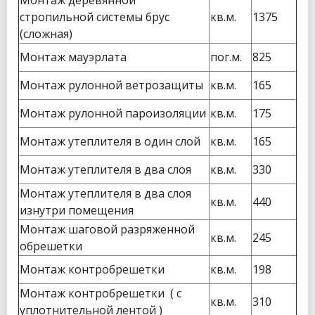
Монтаж деревянной
стропильной системы брус
кв.м.
1375
(сложная)
Монтаж мауэрлата
пог.м.
825
Монтаж рулонной ветрозащиты
кв.м.
165
Монтаж рулонной пароизоляции
кв.м.
175
Монтаж утеплителя в один слой
кв.м.
165
Монтаж утеплителя в два слоя
кв.м.
330
Монтаж утеплителя в два слоя
кв.м.
440
изнутри помещения
Монтаж шаговой разряженной
кв.м.
245
обрешетки
Монтаж контробрешетки
кв.м.
198
Монтаж контробрешетки ( с
кв.м.
310
уплотнительной лентой )