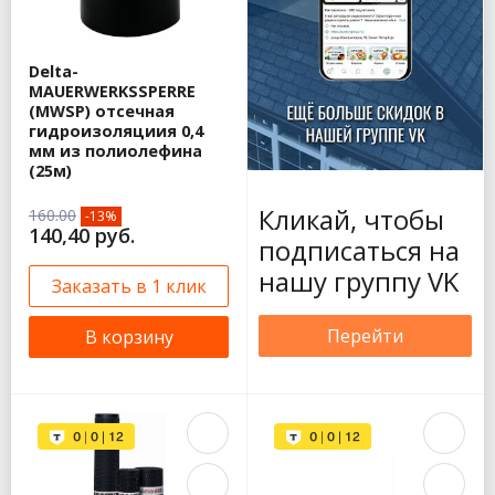
Delta-
MAUERWERKSSPERRE
(MWSP) отсечная
гидроизоляциия 0,4
мм из полиолефина
(25м)
Кликай, чтобы
160.00
-13%
140,40 руб.
подписаться на
нашу группу VK
Заказать в 1 клик
Перейти
В корзину