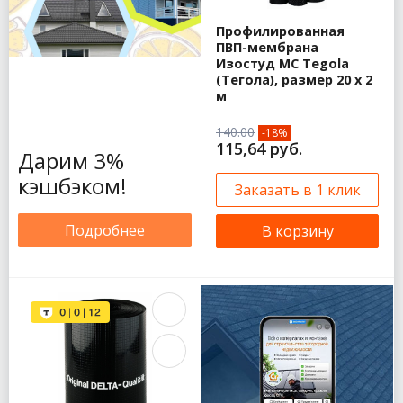
Металл Профиль
Профилированная
Бюджет
ПВП-мембрана
(прямоугольный)
Изостуд МС Tegola
Металл Профиль
(Тегола), размер 20 х 2
GrandSystem
м
125/90
Водосток
140.00
-18%
металлический
115,64 руб.
Дарим 3%
Промышленный
металлический
кэшбэком!
Заказать в 1 клик
водосток
Подробнее
В корзину