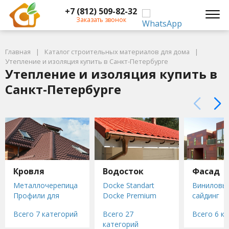
+7 (812) 509-82-32
Заказать звонок
Главная
Каталог строительных материалов для дома
Утепление и изоляция купить в Санкт-Петербурге
Утепление и изоляция купить в
Санкт-Петербурге
Кровля
Водосток
Фасад
Металлочерепица
Docke Standart
Виниловы
Профили для
Docke Premium
сайдинг
кровли
Docke LUX
Металлич
Всего 7 категорий
Всего 27
Всего 6 к
Гибкая черепица
STAL PREMIUM
сайдинг
категорий
(мягкая кровля)
STAL STANDARD
Сайдинг