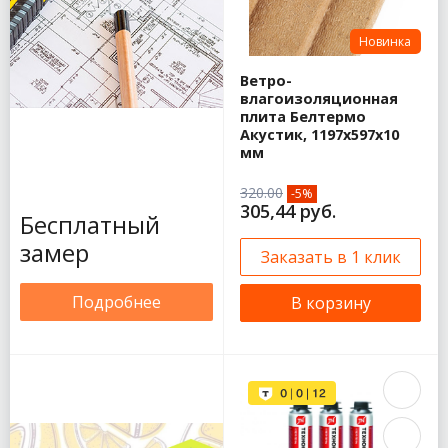
Новинка
Ветро-
влагоизоляционная
плита Белтермо
Акустик, 1197х597х10
мм
320.00
-5%
305,44 руб.
Бесплатный
замер
Заказать в 1 клик
Подробнее
В корзину