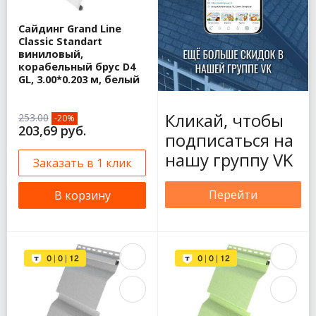
Сайдинг Grand Line
Classic Standart
виниловый,
корабельный брус D4
GL, 3.00*0.203 м, белый
Кликай, чтобы
253.00
-20%
203,69 руб.
подписаться на
нашу группу VK
Заказать в 1 клик
Перейти
В корзину