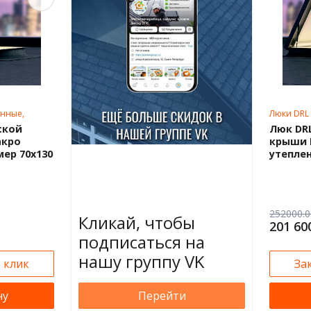
енные,
Люки DRL 
еры
нестанда
ской
Люк DR
акро
крыши 
мер 70х130
утеплен
252000.0
Кликай, чтобы
201 60
подписаться на
нашу группу VK
1 клик
За
ну
Перейти