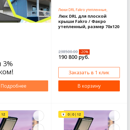
Люки DRL Fakro утепленные,
нестандартные размеры
Люк DRL для плоской
крыши Fakro / Факро
утепленный, размер 70х120
238500.00
-20%
190 800 руб.
 3%
ком!
Заказать в 1 клик
Подробнее
В корзину