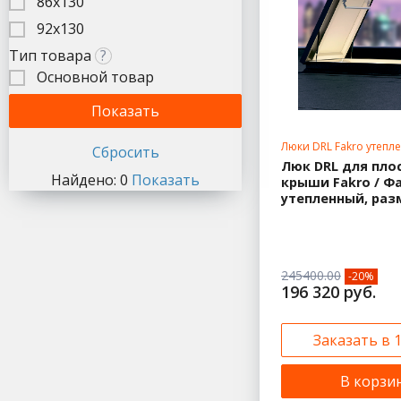
86х130
92х130
Тип товара
?
Основной товар
Люки DRL Fakro утепл
нестандартные разм
Люк DRL для пло
Найдено:
0
Показать
крыши Fakro / Ф
утепленный, раз
245400.00
-20%
196 320 руб.
Заказать в 
В корзи