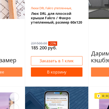
Люки DRL Fakro утепленные,
нестандартные размеры
Люк DRL для плоской
крыши Fakro / Факро
утепленный, размер 60х120
231500.00
-20%
185 200 руб.
Дарим
замер
кэшбэ
Заказать в 1 клик
ее
В корзину