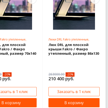
Fakro утепленные,
Люки DRL Fakro утепленные,
ртные размеры
нестандартные размеры
L для плоской
Люк DRL для плоской
Fakro / Факро
крыши Fakro / Факро
ный, размер 70х140
утепленный, размер 86х130
0
263000.00
-20%
-20%
0 руб.
210 400 руб.
казать в 1 клик
Заказать в 1 клик
В корзину
В корзину