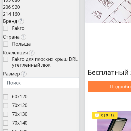
199 680
206 920
214 160
Бренд
?
Fakro
Страна
?
Польша
Коллекция
?
Fakro для плоских крыш DRL
утепленный люк
Бесплатный 
Размер
?
Подробн
60х120
70х120
70х130
70х140