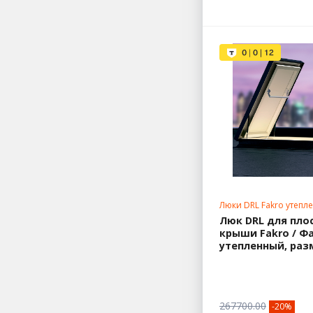
Люки DRL Fakro утепл
нестандартные разм
Люк DRL для пло
крыши Fakro / Ф
утепленный, раз
267700.00
-20%