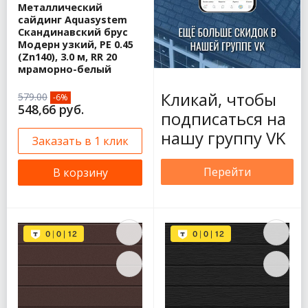
Металлический
сайдинг Aquasystem
Скандинавский брус
Модерн узкий, PE 0.45
(Zn140), 3.0 м, RR 20
мраморно-белый
Кликай, чтобы
579.00
-6%
548,66 руб.
подписаться на
нашу группу VK
Заказать в 1 клик
Перейти
В корзину