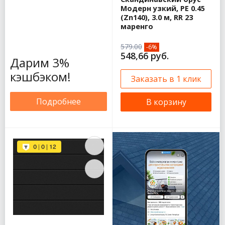
Модерн узкий, PE 0.45
(Zn140), 3.0 м, RR 23
маренго
579.00
-6%
548,66 руб.
Дарим 3%
кэшбэком!
Заказать в 1 клик
Подробнее
В корзину