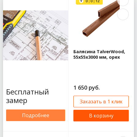
Технониколь
Aquasystem
Комфорт PE
125/90
Aquasystem медь
125/90
Aquasystem медь
150/100
Балясина TalverWood,
Водосточная
55x55x3000 мм, орех
система
Aquasystem PU
Водосточная
система
Aquasystem PU
1 650 руб.
Бесплатный
Matt
Временный
замер
Заказать в 1 клик
водосток
Aquasystem
Подробнее
Альта Профиль
В корзину
Стандарт
Альта Профиль
Элит