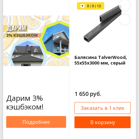
Металл Профиль
Foramina
(Престиж)
125/100
Металл Профиль
Foramina
(Престиж)
150/100
Металл Профиль
Балясина TalverWood,
Бюджет
55x55x3000 мм, серый
(прямоугольный)
Металл Профиль
GrandSystem
125/90
Водосток
1 650 руб.
Дарим 3%
металлический
Промышленный
кэшбэком!
Заказать в 1 клик
металлический
водосток
Подробнее
В корзину