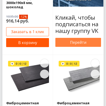
3000х190х8 мм,
шоколад
Кликай, чтобы
1035.00
-12%
916,14 руб.
подписаться на
нашу группу VK
Заказать в 1 клик
Перейти
В корзину
Фиброцементная
Фиброцементная