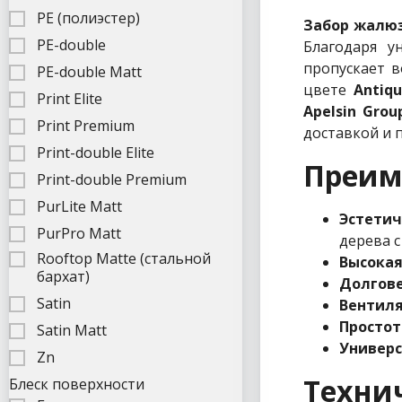
PE (полиэстер)
Забор жалюз
PE-double
Благодаря у
пропускает в
PE-double Matt
цвете
Antiq
Print Elite
Apelsin Grou
Print Premium
доставкой и 
Print-double Elite
Преим
Print-double Premium
PurLite Matt
Эстети
PurPro Matt
дерева с
Rooftop Matte (стальной
Высокая
бархат)
Долгов
Satin
Вентиля
Простот
Satin Matt
Универс
Zn
Техни
Блеск поверхности