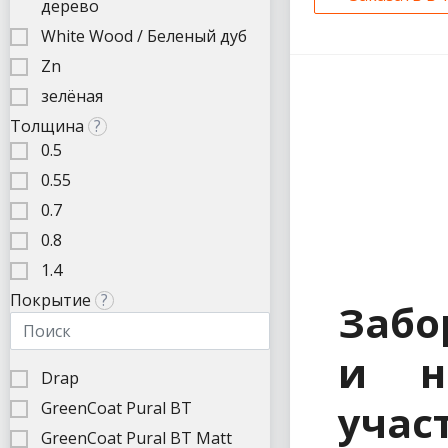
дерево
White Wood / Беленый дуб
Zn
зелёная
Толщина
?
0.5
0.55
0.7
0.8
1.4
Покрытие
?
Забо
и н
Drap
учас
GreenCoat Pural BT
GreenCoat Pural BT Matt