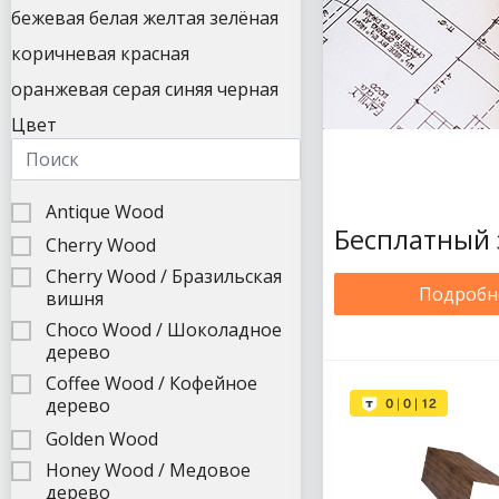
бежевая
белая
желтая
зелёная
коричневая
красная
оранжевая
серая
синяя
черная
Цвет
Antique Wood
Бесплатный 
Cherry Wood
Cherry Wood / Бразильская
Подробн
вишня
Choco Wood / Шоколадное
дерево
Coffee Wood / Кофейное
дерево
Golden Wood
Honey Wood / Медовое
дерево