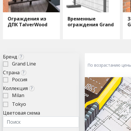
Ограждения из
Временные
З
ДПК TalverWood
ограждения Grand
G
Line
Бренд
?
Grand Line
По возрастанию цен
Страна
?
Россия
Коллекция
?
Milan
Tokyo
Цветовая схема