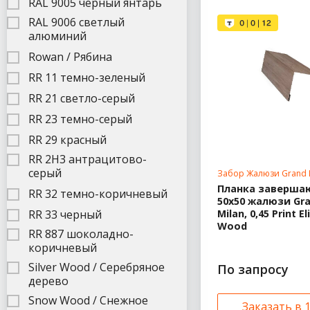
RAL 9005 черный янтарь
RAL 9006 светлый
алюминий
Rowan / Рябина
RR 11 темно-зеленый
RR 21 светло-серый
RR 23 темно-серый
RR 29 красный
RR 2H3 антрацитово-
серый
Забор Жалюзи Grand 
Планка заверш
RR 32 темно-коричневый
50х50 жалюзи Gra
RR 33 черный
Milan, 0,45 Print El
Wood
RR 887 шоколадно-
коричневый
Silver Wood / Серебряное
По запросу
дерево
Snow Wood / Снежное
Заказать в 