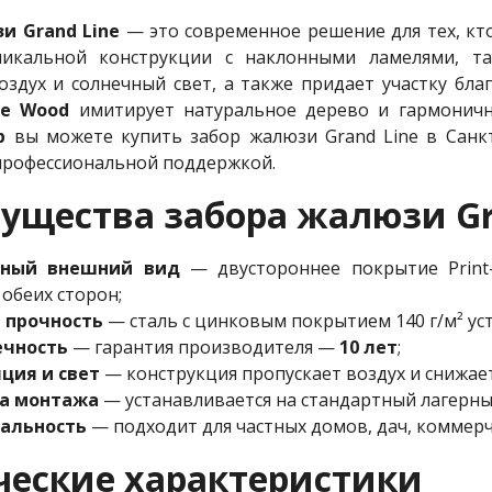
и Grand Line
— это современное решение для тех, кто
никальной конструкции с наклонными ламелями, та
оздух и солнечный свет, а также придает участку бл
ue Wood
имитирует натуральное дерево и гармоничн
p
вы можете купить забор жалюзи Grand Line в Санк
профессиональной поддержкой.
ущества забора жалюзи Gr
чный внешний вид
— двустороннее покрытие Print-
 обеих сторон;
 прочность
— сталь с цинковым покрытием 140 г/м² ус
ечность
— гарантия производителя —
10 лет
;
ция и свет
— конструкция пропускает воздух и снижает
а монтажа
— устанавливается на стандартный лагерны
альность
— подходит для частных домов, дач, коммерч
ческие характеристики