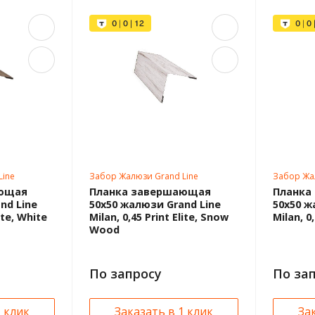
Line
Забор Жалюзи Grand Line
Забор Жа
ающая
Планка завершающая
Планка
nd Line
50х50 жалюзи Grand Line
50х50 ж
ite, White
Milan, 0,45 Print Elite, Snow
Milan, 0
Wood
По запросу
По за
1 клик
Заказать в 1 клик
За