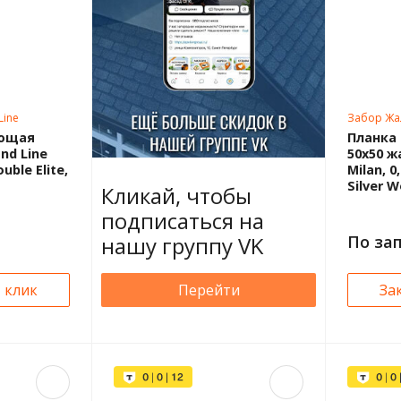
Line
Забор Жа
ающая
Планка
nd Line
50х50 ж
ouble Elite,
Milan, 0
Silver 
Кликай, чтобы
подписаться на
нашу группу VK
По за
1 клик
Перейти
За