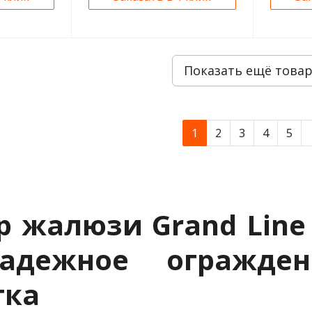
Показать ещё това
1
2
3
4
5
р жалюзи Grand Line
адежное огражде
тка