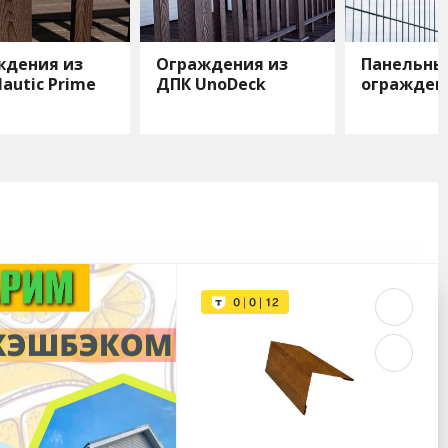
ждения из
Ограждения из
Панельны
autic Prime
ДПК UnoDeck
огражден
Line