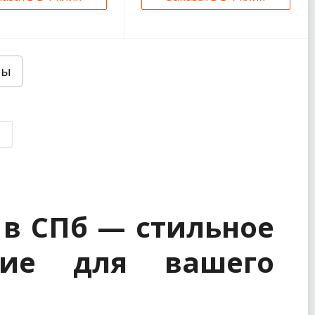
ры
 в СПб — стильное
ние для вашего