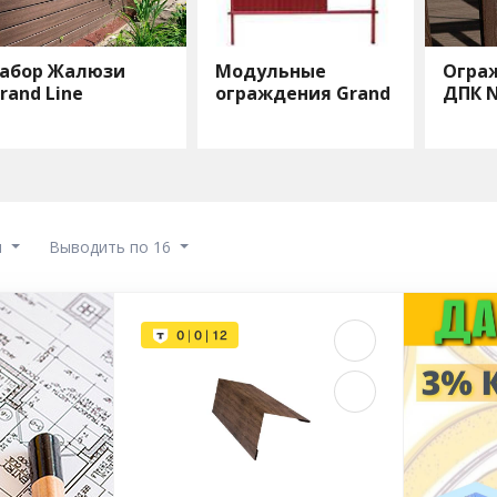
абор Жалюзи
Модульные
Огра
rand Line
ограждения Grand
ДПК N
Line
ы
Выводить по 16