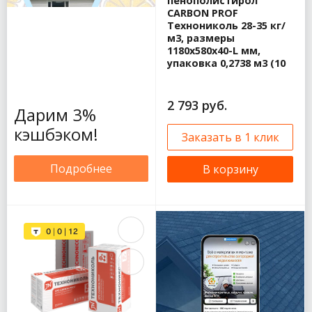
пенополистирол
CARBON PROF
Технониколь 28-35 кг/
м3, размеры
1180х580х40-L мм,
упаковка 0,2738 м3 (10
плит)
2 793 руб.
Дарим 3%
кэшбэком!
Заказать в 1 клик
Подробнее
В корзину