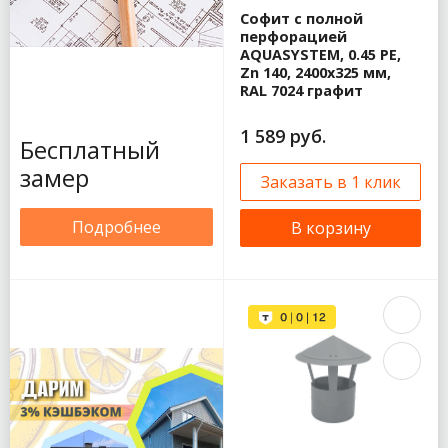
150/100
Софит с полной
Водосточная
перфорацией
система
AQUASYSTEM, 0.45 PE,
Aquasystem PU
Zn 140, 2400x325 мм,
Водосточная
RAL 7024 графит
система
Aquasystem PU
1 589 руб.
Бесплатный
Matt
Временный
замер
Заказать в 1 клик
водосток
Aquasystem
Подробнее
Альта Профиль
В корзину
Стандарт
Альта Профиль
Элит
Металл Профиль
Foramina
(Престиж)
125/100
Металл Профиль
Foramina
(Престиж)
150/100