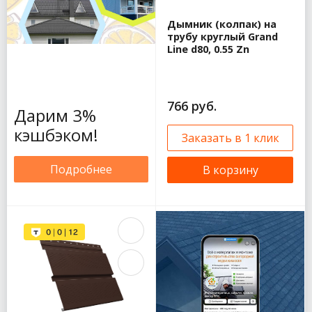
Металл Профиль
Дымник (колпак) на
Бюджет
трубу круглый Grand
(прямоугольный)
Line d80, 0.55 Zn
Металл Профиль
GrandSystem
125/90
Водосток
766 руб.
Дарим 3%
металлический
Промышленный
кэшбэком!
Заказать в 1 клик
металлический
водосток
Подробнее
В корзину