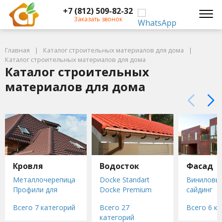
+7 (812) 509-82-32
Заказать звонок
Главная
Каталог строительных материалов для дома
Каталог строительных материалов для дома
Каталог строительных
материалов для дома
Кровля
Водосток
Фасад
Металлочерепица
Docke Standart
Виниловы
Профили для
Docke Premium
сайдинг
кровли
Docke LUX
Металлич
Всего 7 категорий
Всего 27
Всего 6 к
Гибкая черепица
STAL PREMIUM
сайдинг
категорий
(мягкая кровля)
STAL STANDARD
Сайдинг