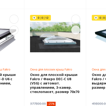
ш Fakro
Окна для плоских крыш Fakro
Окна для 
70х70
70х70
ой крыши
Окно для плоской крыши
Окно д
-D U6 с
Fakro / Факро DEC-C U8
Fakro /
ением,
(VSG) с автомат.
выдерж
управлением, 3-камер.
размер 
стеклопакет, размер 70х70
377800.00
498000.0
-25%