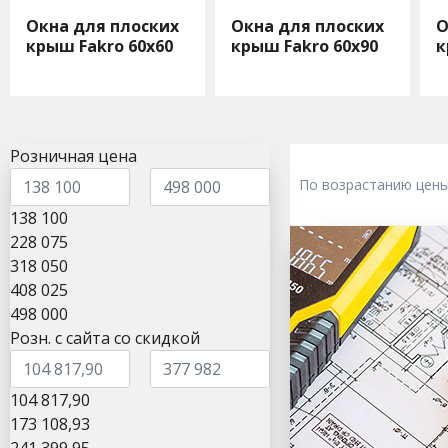
Окна для плоских
Окна для плоских
О
крыш Fakro 60х60
крыш Fakro 60х90
к
Розничная цена
По возрастанию цен
138 100
228 075
318 050
408 025
498 000
Розн. с сайта со скидкой
104 817,90
173 108,93