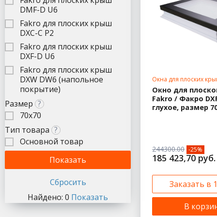
Fakro для плоских крыш
DMF-D U6
Fakro для плоских крыш
DXC-C P2
Fakro для плоских крыш
DXF-D U6
Fakro для плоских крыш
DXW DW6 (напольное
Окна для плоских кры
70х70
покрытие)
Окно для плоск
Fakro / Факро DX
Размер
?
глухое, размер 7
70х70
Тип товара
?
Основной товар
244300.00
-25%
185 423,70 руб.
Заказать в 
Найдено:
0
Показать
В корзи