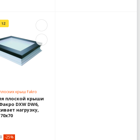
плоских крыш Fakro
ля плоской крыши
 Факро DXW DW6,
ивает нагрузку,
70х70
0
-25%