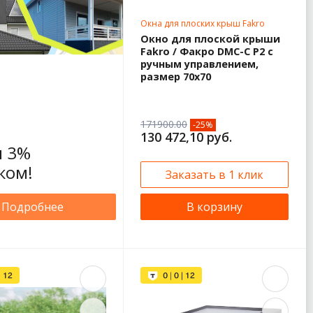
Окна для плоских крыш Fakro
70х70
Окно для плоской крыши
Fakro / Факро DMC-C P2 с
ручным управлением,
размер 70х70
171900.00
-25%
130 472,10 руб.
 3%
ком!
Заказать в 1 клик
Подробнее
В корзину