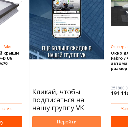
ш Fakro
Окна для 
70х70
ой крыши
Окно д
F-D U6
Fakro /
0х70
автома
размер 
251800.0
Кликай, чтобы
191 11
подписаться на
нашу группу VK
1 клик
За
ну
Перейти