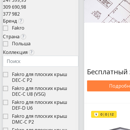
241 399,95
309 690,98
377 982
Бренд
?
Fakro
Страна
?
Польша
Коллекция
?
Бесплатный 
Fakro для плоских крыш
DEC-C P2
Подробн
Fakro для плоских крыш
DEC-C U8 (VSG)
Fakro для плоских крыш
DEF-D U6
Fakro для плоских крыш
DMC-C P2