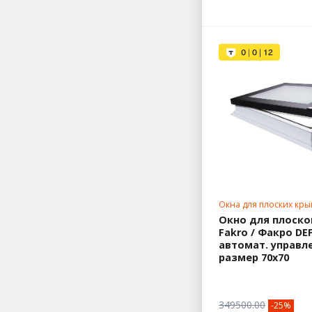
Окна для плоских кры
70х70
Окно для плоск
Fakro / Факро DEF
автомат. управл
размер 70х70
349500.00
-25%