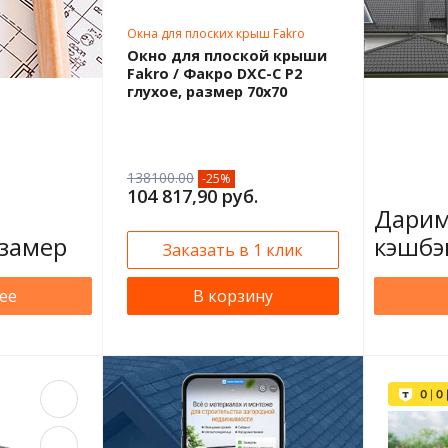
Окна для плоских крыш Fakro
70х70
Окно для плоской крыши
Fakro / Факро DXC-C P2
глухое, размер 70х70
138100.00
-25%
104 817,90 руб.
Дарим
замер
кэшбэ
Заказать в 1 клик
ее
В корзину