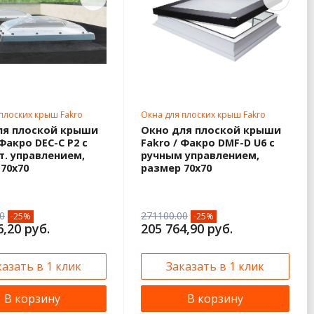
плоских крыш Fakro
Окна для плоских крыш Fakro
70х70
ля плоской крыши
Окно для плоской крыши
 Факро DEC-C P2 с
Fakro / Факро DMF-D U6 с
т. управлением,
ручным управлением,
70х70
размер 70х70
0
271100.00
-25%
-25%
6,20 руб.
205 764,90 руб.
казать в 1 клик
Заказать в 1 клик
В корзину
В корзину