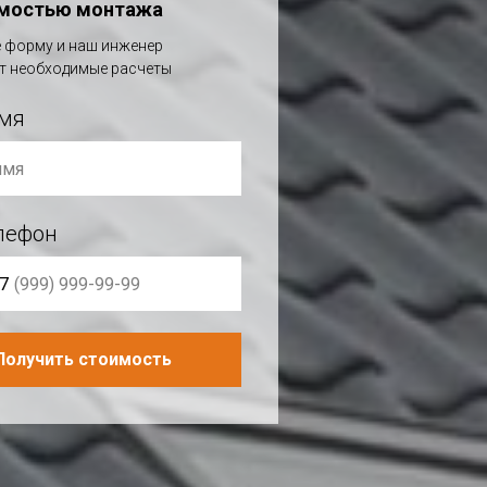
имостью монтажа
 форму и наш инженер
т необходимые расчеты
мя
лефон
7
Получить стоимость