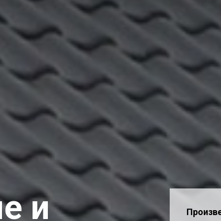
е и
Произв