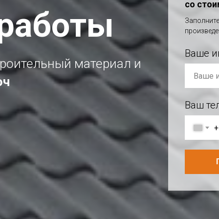
со сто
работы
Заполните
произведе
Ваше и
троительный материал и
юч
Ваш те
+