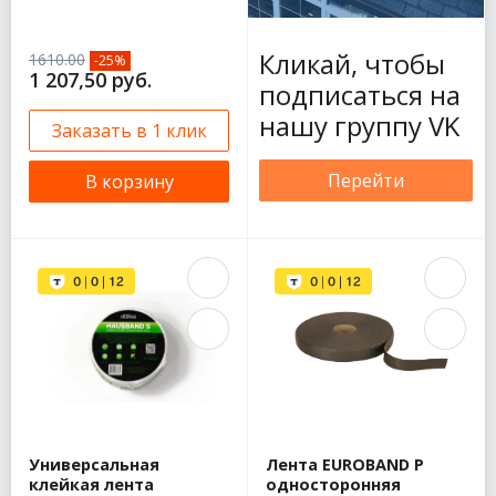
Кликай, чтобы
1610.00
-25%
1 207,50 руб.
подписаться на
нашу группу VK
Заказать в 1 клик
Перейти
В корзину
Универсальная
Лента EUROBAND P
клейкая лента
односторонняя