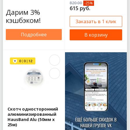
820.00
-25%
615 руб.
Дарим 3%
кэшбэком!
Заказать в 1 клик
Подробнее
В корзину
Скотч односторонний
алюминизированный
HausBand Alu (50мм х
25м)