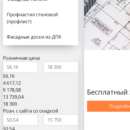
PE 125/90
Aquasystem медь
125/90
Профнастил стеновой
Aquasystem медь
(профлист)
150/100
Водосточная система
Фасадные доски из ДПК
Aquasystem PU
Водосточная система
Aquasystem PU Matt
Временный водосток
Розничная цена
Aquasystem
Альта Профиль
Стандарт
56,16
Альта Профиль Элит
4 617,12
Металл Профиль
Foramina (Престиж)
9 178,08
Бесплатный 
125/100
13 739,04
Металл Профиль
18 300
Подробн
Foramina (Престиж)
Розн. с сайта со скидкой
150/100
Металл Профиль
Бюджет
50,54
(прямоугольный)