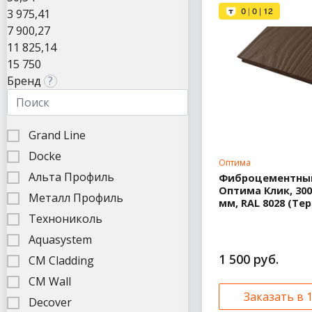
3 975,41
Металл Профиль
GrandSystem 125/90
7 900,27
Водосток
11 825,14
металлический
15 750
Промышленный
Бренд
?
металлический
водосток
Grand Line
Docke
Оптима
Альта Профиль
Фиброцементный
Оптима Клик, 300
Металл Профиль
мм, RAL 8028 (Те
Технониколь
Aquasystem
1 500 руб.
CM Cladding
CM Wall
Заказать в 
Decover