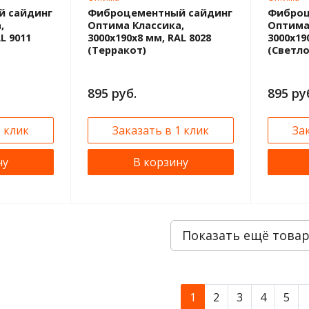
 сайдинг
Фиброцементный сайдинг
Фиброц
,
Оптима Классика,
Оптима
L 9011
3000x190x8 мм, RAL 8028
3000x19
(Терракот)
(Светло
895 руб.
895 ру
1 клик
Заказать в 1 клик
За
ну
В корзину
Показать ещё това
1
2
3
4
5