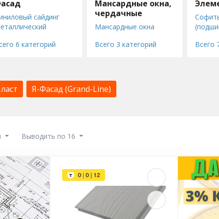
асад
Мансардные окна,
Элем
чердачные
иниловый сайдинг
Софиты
лестницы
еталлический
Мансардные окна
(подши
айдинг
Окна для плоских
Универ
сего 6 категорий
Всего 3 категорий
Всего 
айдинг
крыш
компле
иброцементный
Чердачные лестницы
кровли
асадные панели
Элеме
рофнастил стеновой
безопа
профлист)
Венти
ласт
Я-Фасад (Grand-Line)
асадные доски из ДПК
выход
Универ
компле
труб
Козырь
ы
Выводить по 16
(Fakro)
Универ
компле
кровли