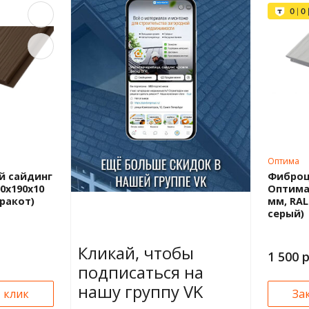
Оптима
 сайдинг
Фиброц
0x190x10
Оптима 
рракот)
мм, RAL
серый)
Кликай, чтобы
1 500 
подписаться на
нашу группу VK
1 клик
За