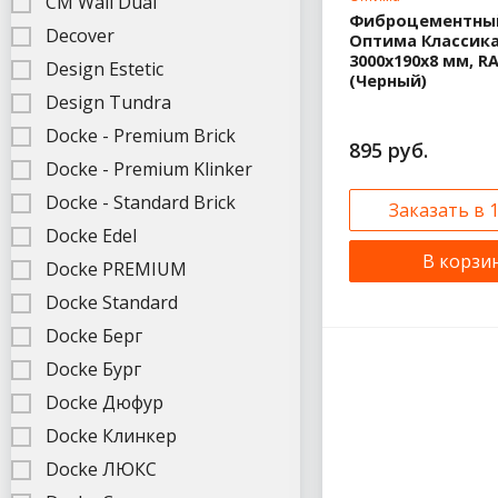
CM Wall Dual
Фиброцементный
Decover
Оптима Классика
3000x190x8 мм, RA
Design Estetic
(Черный)
Design Tundra
Docke - Premium Brick
895 руб.
Docke - Premium Klinker
Docke - Standard Brick
Заказать в 
Docke Edel
В корзи
Docke PREMIUM
Docke Standard
Docke Берг
Docke Бург
Docke Дюфур
Docke Клинкер
Docke ЛЮКС