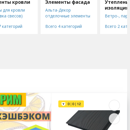
енты кровли
Элементы фасада
Утеплени
изоляция
 для кровли
Альта-Декор
вка свесов)
отделочные элементы
Ветро-, паро
сальные
Система крепления
гидроизоля
7 категорий
Всего 4 категорий
Всего 2 кат
ктующие для
Альта Профиль
Утеплители 
 (Гранд Лайн)
Подсистема для
и фасада
нты
фасада
сности кровли
Фасонные изделия
ляционные
металлические
ы
сальные
ктующие для
ки STOPrain
сальные
ктующие для