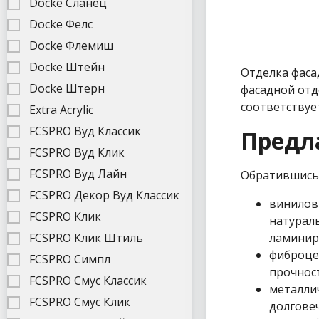
Docke Сланец
Docke Фелс
Docke Флемиш
Docke Штейн
Отделка фаса
Docke Штерн
фасадной отд
соответствуе
Extra Acrylic
FCSPRO Вуд Классик
Предл
FCSPRO Вуд Клик
FCSPRO Вуд Лайн
Обратившись 
FCSPRO Декор Вуд Классик
винилов
FCSPRO Клик
натурал
FCSPRO Клик Штиль
ламинир
фиброце
FCSPRO Симпл
прочнос
FCSPRO Смус Классик
металлич
FCSPRO Смус Клик
долгове