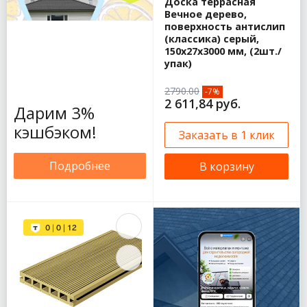
Доска террасная
Вечное дерево,
поверхность антислип
(классика) серый,
150х27х3000 мм, (2шт./
упак)
2790.00
-7%
2 611,84 руб.
Дарим 3%
кэшбэком!
Заказать в 1 клик
Подробнее
В корзину