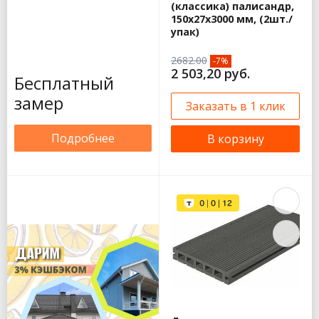
(классика) палисандр,
150х27х3000 мм, (2шт./
упак)
2682.00
-7%
2 503,20 руб.
Бесплатный
замер
Заказать в 1 клик
Подробнее
В корзину