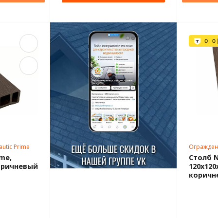
utic Prime
Ограждени
ime,
Столб N
коричневый
120x120
коричн