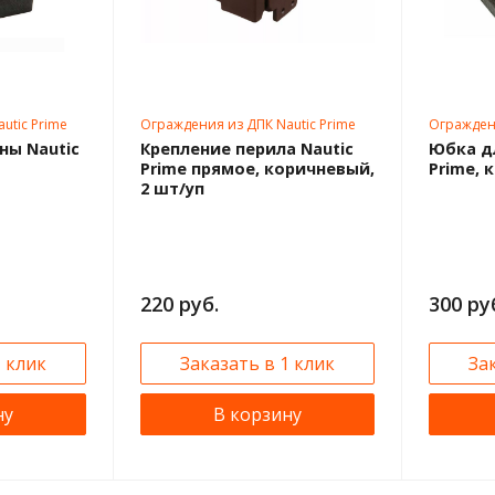
utic Prime
Ограждения из ДПК Nautic Prime
Ограждени
ны Nautic
Крепление перила Nautic
Юбка дл
Prime прямое, коричневый,
Prime,
2 шт/уп
220 руб.
300 ру
1 клик
Заказать в 1 клик
За
ну
В корзину