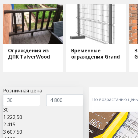
Ограждения из
Временные
З
ДПК TalverWood
ограждения Grand
G
Line
Розничная цена
По возрастанию цен
30
1 222,50
2 415
3 607,50