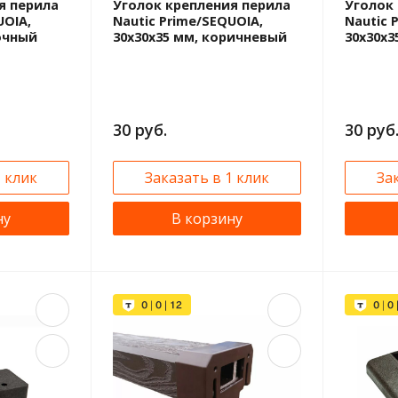
я перила
Уголок крепления перила
Уголок
UOIA,
Nautic Prime/SEQUOIA,
Nautic 
сочный
30x30x35 мм, коричневый
30x30x3
30 руб.
30 руб
1 клик
Заказать в 1 клик
За
ну
В корзину