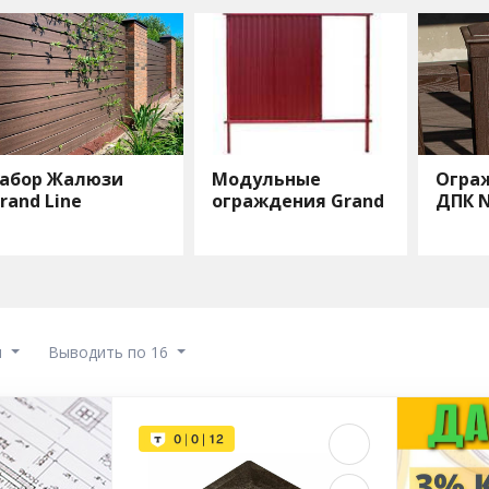
абор Жалюзи
Модульные
Огра
rand Line
ограждения Grand
ДПК N
Line
ы
Выводить по 16