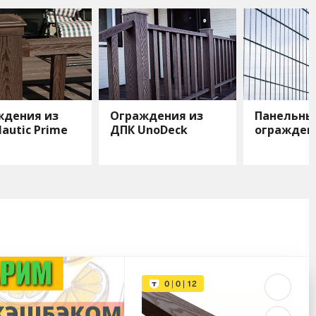
ждения из
Ограждения из
Панельны
autic Prime
ДПК UnoDeck
огражден
Line