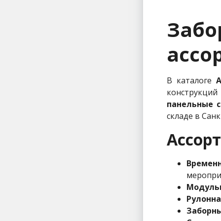
Заб
ассо
В каталоге
A
конструкций
панельные 
складе в Сан
Ассор
Времен
меропри
Модуль
Рулонна
Заборны