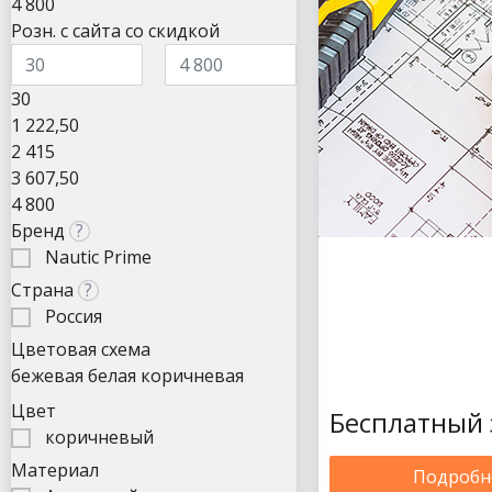
4 800
Розн. с сайта со скидкой
30
1 222,50
2 415
3 607,50
4 800
Бренд
?
Nautic Prime
Страна
?
Россия
Цветовая схема
бежевая
белая
коричневая
Цвет
Бесплатный 
коричневый
Материал
Подробн