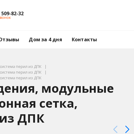
) 509-82-32
звонок
Отзывы
Дом за 4 дня
Контакты
система перил из ДПК
система перил из ДПК
система перил из ДПК
дения, модульные
онная сетка,
 из ДПК