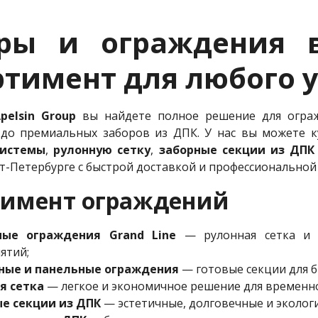
оры и ограждения 
ртимент для любого у
pelsin Group
вы найдете полное решение для огра
 до премиальных заборов из ДПК. У нас вы можете 
системы
,
рулонную сетку
,
заборные секции из ДПК
кт-Петербурге с быстрой доставкой и профессионально
тимент ограждений
ные ограждения Grand Line
— рулонная сетка и м
ятий;
ные и панельные ограждения
— готовые секции для б
я сетка
— легкое и экономичное решение для временно
е секции из ДПК
— эстетичные, долговечные и эколог