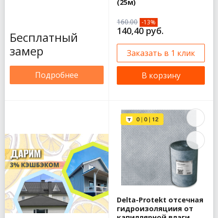
(25м)
160.00
-13%
140,40 руб.
Бесплатный
замер
Заказать в 1 клик
Подробнее
В корзину
Delta-Protekt отсечная
гидроизоляциия от
капиллярной влаги