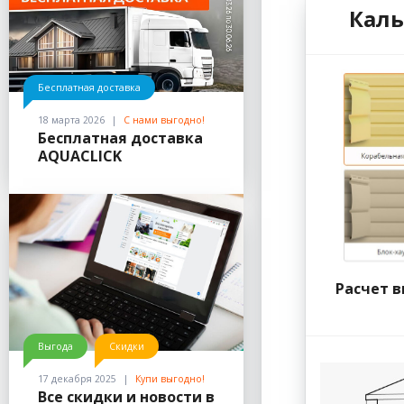
Каль
Бесплатная доставка
18 марта 2026
С нами выгодно!
Бесплатная доставка
AQUACLICK
Расчет 
Выгода
Скидки
17 декабря 2025
Купи выгодно!
Приятные мелочи
Все скидки и новости в