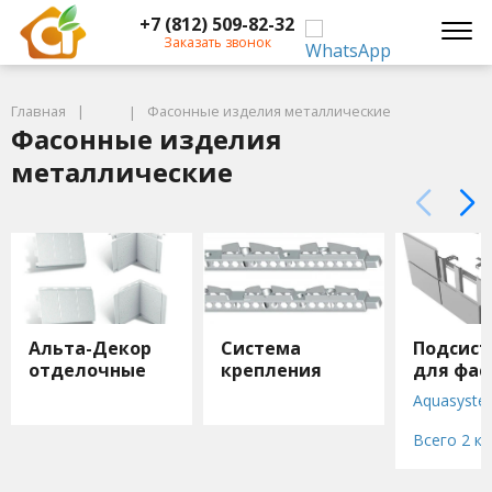
+7 (812) 509-82-32
Заказать звонок
Главная
Фасонные изделия металлические
Фасонные изделия
металлические
Альта-Декор
Система
Подсис
отделочные
крепления
для фас
элементы
Альта Профиль
Aquasyst
Grand Line
Всего 2 к