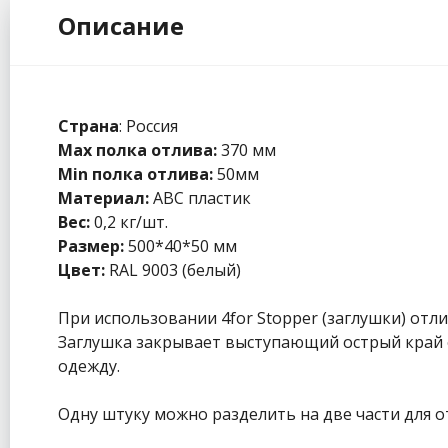
Описание
Страна
: Россия
Max полка отлива:
370 мм
Min полка отлива:
50мм
Материал:
ABC пластик
Вес:
0,2 кг/шт.
Размер:
500*40*50 мм
Цвет:
RAL 9003 (белый)
При использовании 4for Stopper (заглушки) отл
Заглушка закрывает выступающий острый край о
одежду.
Одну штуку можно разделить на две части для о