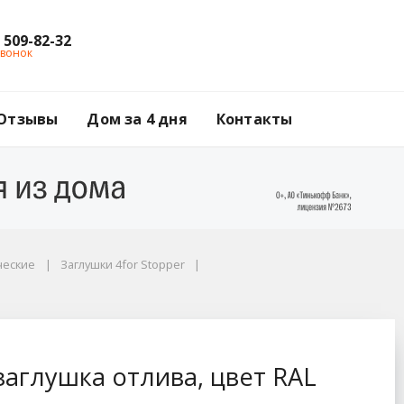
) 509-82-32
звонок
Отзывы
Дом за 4 дня
Контакты
ческие
Заглушки 4for Stopper
вет RAL 9003 (белый)
 заглушка отлива, цвет RAL