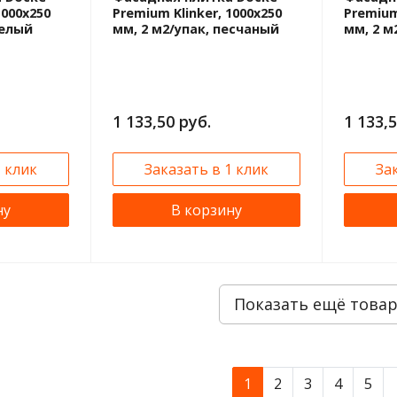
1000х250
Premium Klinker, 1000х250
Premium
релый
мм, 2 м2/упак, песчаный
мм, 2 м
1 133,50 руб.
1 133,5
1 клик
Заказать в 1 клик
За
ну
В корзину
Показать ещё това
1
2
3
4
5