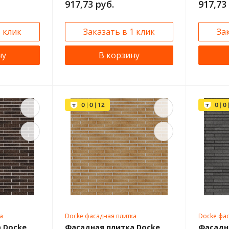
917,73 руб.
917,73
1 клик
Заказать в 1 клик
За
ну
В корзину
а
Docke фасадная плитка
Docke фас
 Docke
Фасадная плитка Docke
Фасадн