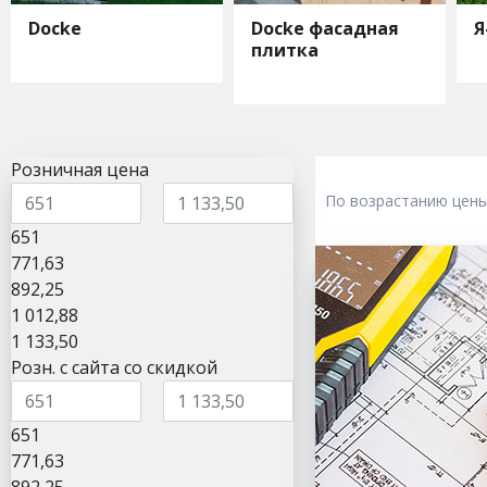
Docke
Docke фасадная
Я
плитка
Розничная цена
По возрастанию цен
651
771,63
892,25
1 012,88
1 133,50
Розн. с сайта со скидкой
651
771,63