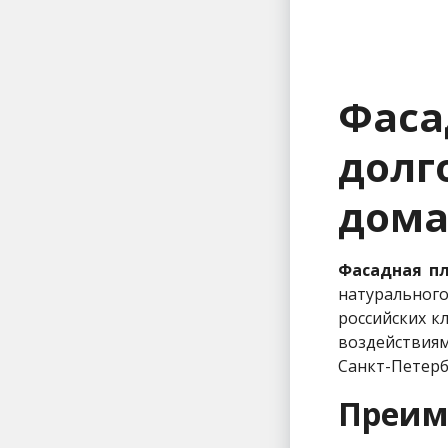
Фас
долг
дом
Фасадная пл
натуральног
российских к
воздействиям
Санкт-Петерб
Преим