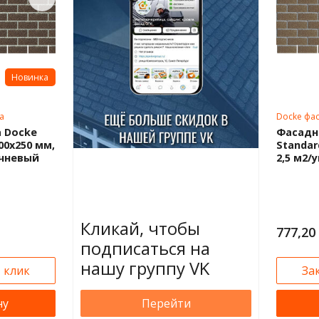
Новинка
а
Docke фас
 Docke
Фасадн
000х250 мм,
Standar
ичневый
2,5 м2/
Кликай, чтобы
777,20
подписаться на
нашу группу VK
1 клик
За
ну
Перейти