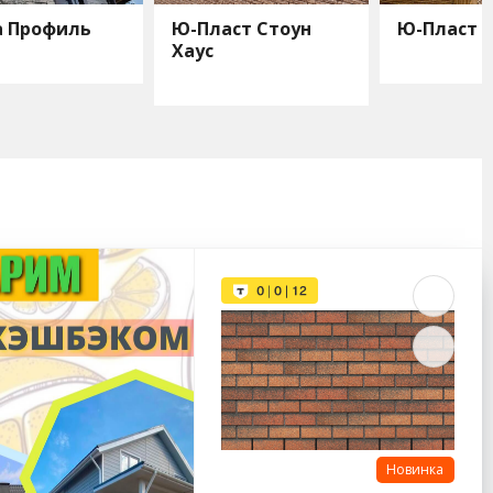
а Профиль
Ю-Пласт Стоун
Ю-Пласт 
Хаус
Новинка