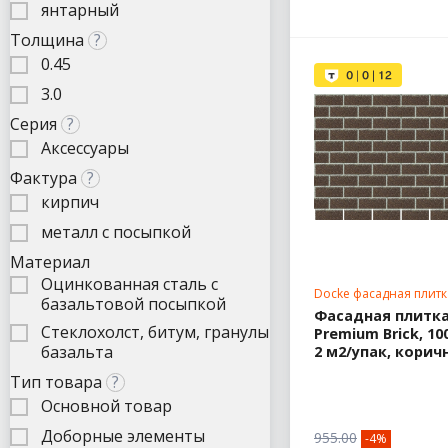
янтарный
Толщина
?
0.45
3.0
Серия
?
Аксессуары
Фактура
?
кирпич
металл с посыпкой
Материал
Оцинкованная сталь с
Docke фасадная плитк
базальтовой посыпкой
Фасадная плитка
Стеклохолст, битум, гранулы
Premium Brick, 10
базальта
2 м2/упак, кори
Тип товара
?
Основной товар
Доборные элементы
955.00
-4%