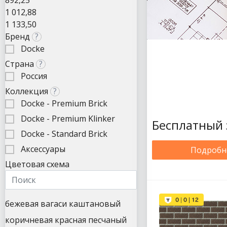
892,25
1 012,88
1 133,50
Бренд
?
Docke
Страна
?
Россия
Коллекция
?
Docke - Premium Brick
Docke - Premium Klinker
Бесплатный 
Docke - Standard Brick
Аксессуары
Подробн
Цветовая схема
бежевая
вагаси
каштановый
коричневая
красная
песчаный