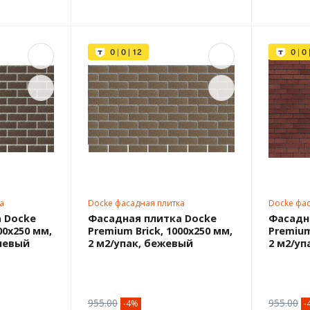
а
Docke фасадная плитка
Docke фас
 Docke
Фасадная плитка Docke
Фасадн
00х250 мм,
Premium Brick, 1000х250 мм,
Premium
чневый
2 м2/упак, бежевый
2 м2/уп
955.00
955.00
-4%
-