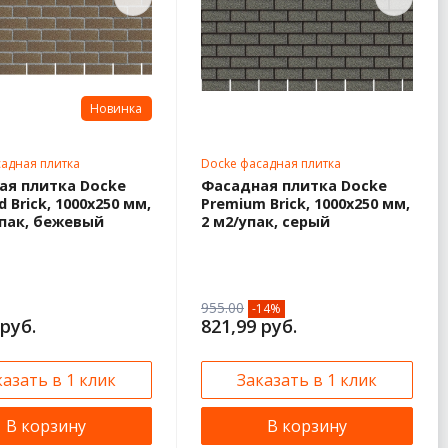
Новинка
адная плитка
Docke фасадная плитка
ая плитка Docke
Фасадная плитка Docke
d Brick, 1000х250 мм,
Premium Brick, 1000х250 мм,
упак, бежевый
2 м2/упак, серый
955.00
-14%
 руб.
821,99 руб.
казать в 1 клик
Заказать в 1 клик
В корзину
В корзину