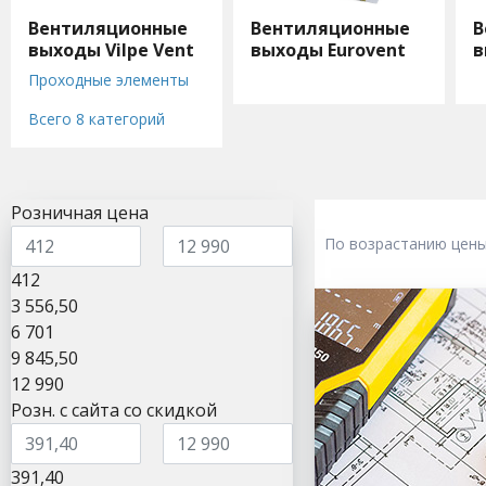
Вентиляционные
Вентиляционные
В
выходы Vilpe Vent
выходы Eurovent
в
Проходные элементы
для труб 110-160 мм
Всего 8 категорий
Кровельные аэраторы
Вентиляционные
выходы
Резиновые
уплотнители
Розничная цена
ROSS - цокольный
По возрастанию цен
дефлектор
XL-проходные
412
элементы
3 556,50
Вентиляторы
6 701
Уплотнители антенных
9 845,50
выходов
12 990
Розн. с сайта со скидкой
391,40