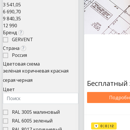
3 541,05
6 690,70
9 840,35
12 990
Бренд
?
GERVENT
Страна
?
Россия
Цветовая схема
зелёная
коричневая
красная
серая
черная
Бесплатный 
Цвет
Подробн
RAL 3005 малиновый
RAL 6005 зеленый
RAL 8017 коричневый