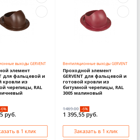
ионные выходы GERVENT
Вентиляционные выходы GERVENT
ной элемент
Проходной элемент
T для фальцевой и
GERVENT для фальцевой и
й кровли из
готовой кровли из
ой черепицы, RAL
битумной черепицы, RAL
оричневый
3005 малиновый
1469.00
-6%
-6%
5 руб.
1 395,55 руб.
казать в 1 клик
Заказать в 1 клик