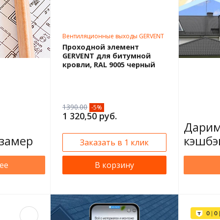
Вентиляционные выходы GERVENT
Проходной элемент
GERVENT для битумной
кровли, RAL 9005 черный
1390.00
-5%
1 320,50 руб.
Дарим
замер
кэшбэ
Заказать в 1 клик
ее
В корзину