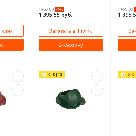
1469.00
1469.00
-6%
1 395,55 руб.
1 395,5
1 клик
Заказать в 1 клик
За
ну
В корзину