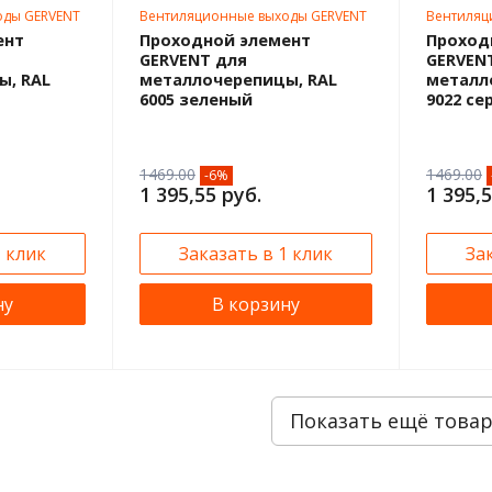
оды GERVENT
Вентиляционные выходы GERVENT
Вентиляц
ент
Проходной элемент
Проход
GERVENT для
GERVEN
ы, RAL
металлочерепицы, RAL
металл
6005 зеленый
9022 с
1469.00
1469.00
-6%
1 395,55 руб.
1 395,5
1 клик
Заказать в 1 клик
За
ну
В корзину
Показать ещё това