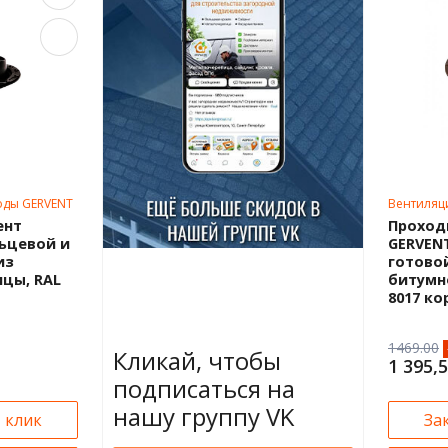
оды GERVENT
Вентиляц
ент
Проход
ьцевой и
GERVEN
из
готово
цы, RAL
битумн
8017 к
1469.00
Кликай, чтобы
1 395,5
подписаться на
нашу группу VK
1 клик
За