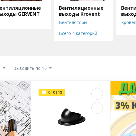
ентиляционные
Вентиляционные
Вент
ыходы GERVENT
выходы Krovent
выхо
Техн
Вентиляторы
Кровел
Вентиляционные
Венти
Всего 4 категорий
выходы
выход
Кровельные вентили
Прохо
Проходные элементы
Компл
ы
Выводить по 16