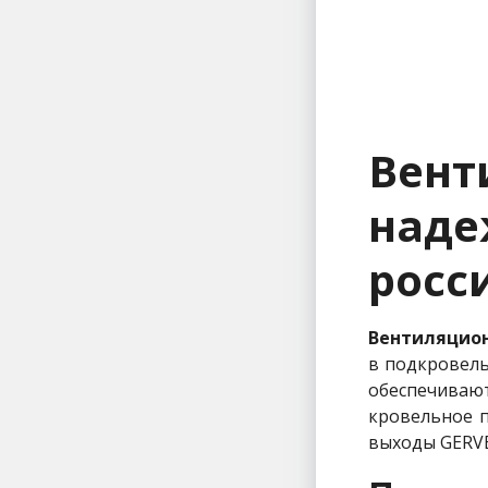
Вен
над
росс
Вентиляцио
в подкровель
обеспечивают
кровельное 
выходы GERVE