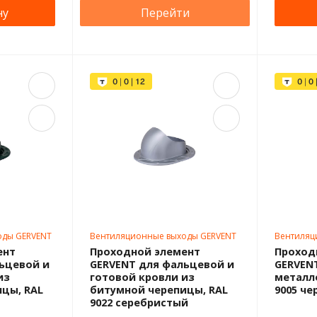
ну
Перейти
оды GERVENT
Вентиляционные выходы GERVENT
Вентиляц
ент
Проходной элемент
Проход
ьцевой и
GERVENT для фальцевой и
GERVEN
из
готовой кровли из
металл
цы, RAL
битумной черепицы, RAL
9005 че
9022 серебристый