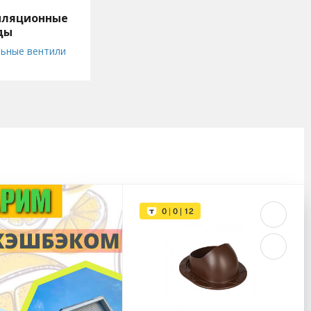
иляционные
ды
ониколь
ьные вентили
ляционные
ы
дные элементы
ектующие