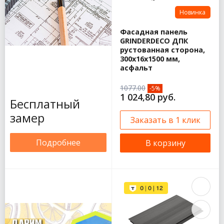
Новинка
Фасадная панель
GRINDERDECO ДПК
рустованная сторона,
300х16х1500 мм,
асфальт
1077.00
-5%
1 024,80 руб.
Бесплатный
замер
Заказать в 1 клик
Подробнее
В корзину