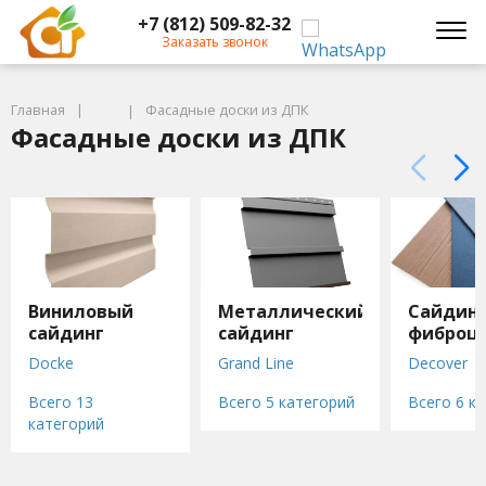
+7 (812) 509-82-32
Заказать звонок
Главная
Фасадные доски из ДПК
Фасадные доски из ДПК
Виниловый
Металлический
Сайдин
сайдинг
сайдинг
фиброц
Docke
Grand Line
Decover
Docke LUX под
Grand Line Блок-
FIBRAPLA
Всего 13
Всего 5 категорий
Всего 6 к
дерево
хаус новый
БЕТЭКО
категорий
Docke LUX под
Grand Line
Фибратек
камень
ЭкоБрус новый
Grand Line
Aquasystem