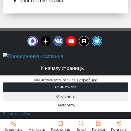
простота монтажа.
К началу страницы
Мы используем cookies.
Подробнее
© 2003 - 2026. Апельсин group | Группа
Принять все
строительных компаний Все права защищены.
Вся информация на этом сайте носит
Отклонить
информационный характер и не является
публичной офертой, определяемой положениями
Настроить
Статьи 437 (2) ГК РФ.
Политика сайта
Позвонить
Написать
Рассчитать
Поиск
Каталог
Контакты