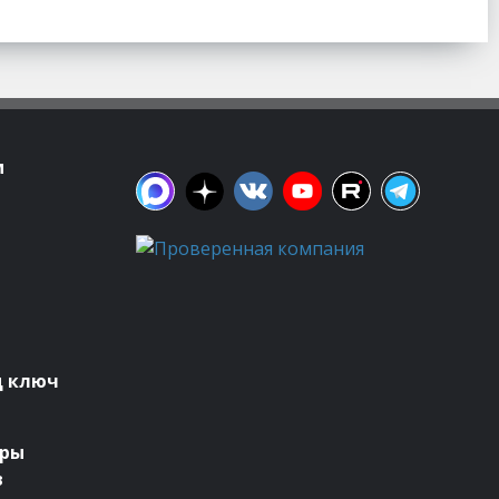
м
д ключ
оры
в