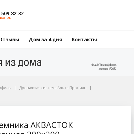
) 509-82-32
звонок
Отзывы
Дом за 4 дня
Контакты
рофиль
Дренажная система Альта Профиль
штампованная оцинк
иемника АКВАСТОК