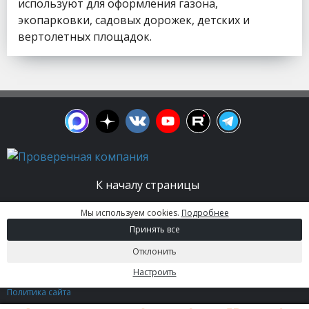
используют для оформления газона,
экопарковки, садовых дорожек, детских и
вертолетных площадок.
К началу страницы
Мы используем cookies.
Подробнее
© 2003 - 2026. Апельсин group | Группа
Принять все
строительных компаний Все права защищены.
Вся информация на этом сайте носит
Отклонить
информационный характер и не является
публичной офертой, определяемой положениями
Настроить
Статьи 437 (2) ГК РФ.
Политика сайта