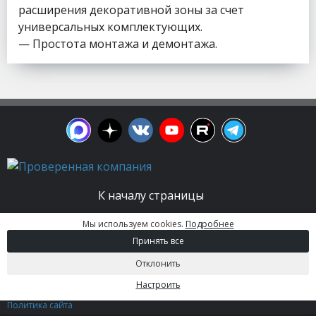
расширения декоративной зоны за счет
универсальных комплектующих.
— Простота монтажа и демонтажа.
К началу страницы
Мы используем cookies.
Подробнее
© 2003 - 2026. Апельсин group | Группа
Принять все
строительных компаний Все права защищены.
Вся информация на этом сайте носит
Отклонить
информационный характер и не является
публичной офертой, определяемой положениями
Настроить
Статьи 437 (2) ГК РФ.
Политика сайта