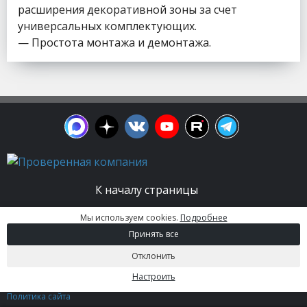
расширения декоративной зоны за счет
универсальных комплектующих.
— Простота монтажа и демонтажа.
К началу страницы
Мы используем cookies.
Подробнее
© 2003 - 2026. Апельсин group | Группа
Принять все
строительных компаний Все права защищены.
Вся информация на этом сайте носит
Отклонить
информационный характер и не является
публичной офертой, определяемой положениями
Настроить
Статьи 437 (2) ГК РФ.
Политика сайта