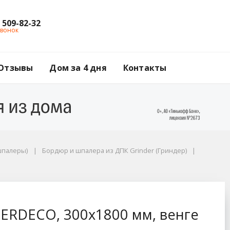
) 509-82-32
звонок
Отзывы
Дом за 4 дня
Контакты
шпалеры)
Бордюр и шпалера из ДПК Grinder (Гриндер)
м, венге
ERDECO, 300х1800 мм, венге