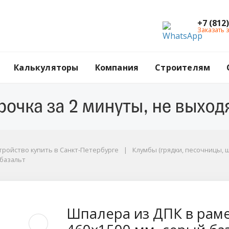
+7 (812
Заказать 
Калькуляторы
Компания
Строителям
тройство купить в Санкт-Петербурге
Клумбы (грядки, песочницы, 
 базальт
азальт
ме Модель 1 GRINDER
Шпалера из ДПК в рам