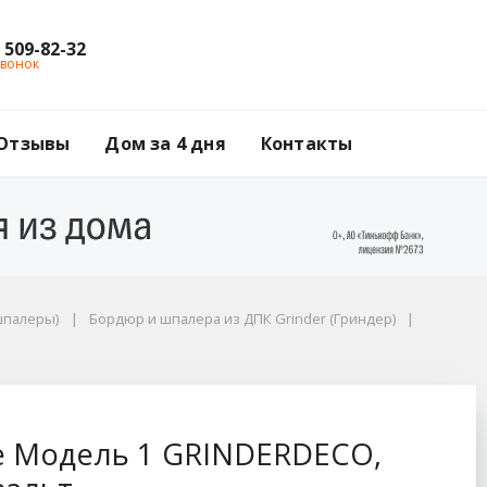
) 509-82-32
звонок
Отзывы
Дом за 4 дня
Контакты
шпалеры)
Бордюр и шпалера из ДПК Grinder (Гриндер)
DECO, 460х1500 мм, 
е Модель 1 GRINDERDECO,