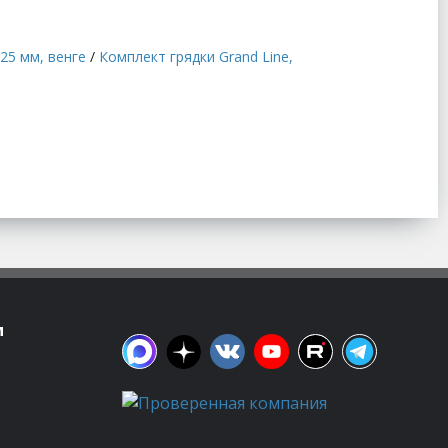
25 мм, венге
/
Комплект грядки Grand Line,
м