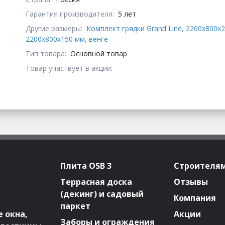
Гарантия производителя:
5 лет
Другие размеры:
Комплект грядки Grand Line, 2200х800x2
2200х800x150 мм, венге
Тип товара:
Основной товар
Товар участвует в акции:
Плита OSB 3
Строителя
Террасная доска
Отзывы
(декинг) и садовый
Компания
паркет
 окна,
Акции
Заборы и ограждения