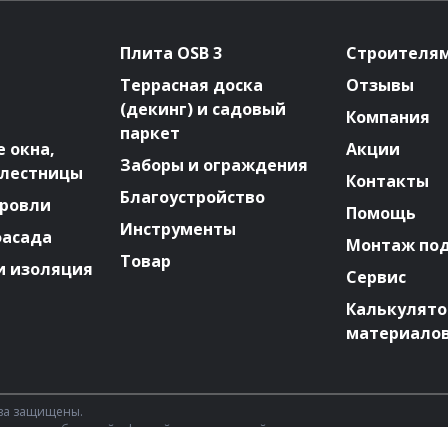
Плита OSB 3
Строителя
Террасная доска
Отзывы
(декинг) и садовый
Компания
паркет
 окна,
Акции
Заборы и ограждения
 лестницы
Контакты
Благоустройство
ровли
Помощь
Инструменты
фасада
Монтаж по
Товар
и изоляция
Сервис
Калькулят
материало
ава защищены.
 является публичной офертой, определяемой положениями