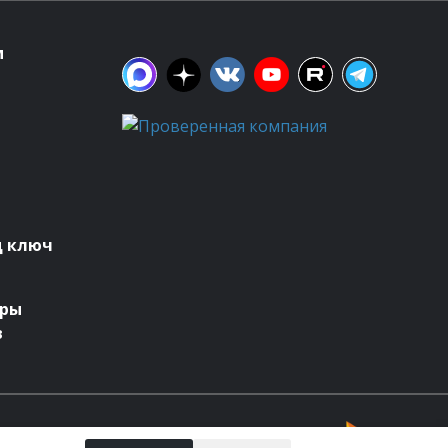
м
д ключ
оры
в