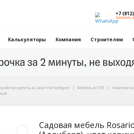
+7 (812
Заказать 
Калькуляторы
Компания
Строителям
тройство купить в Санкт-Петербурге
Мебель в СПб
Комплекты 
евый
ый
io balcony set Allibe
Садовая мебель Rosario 