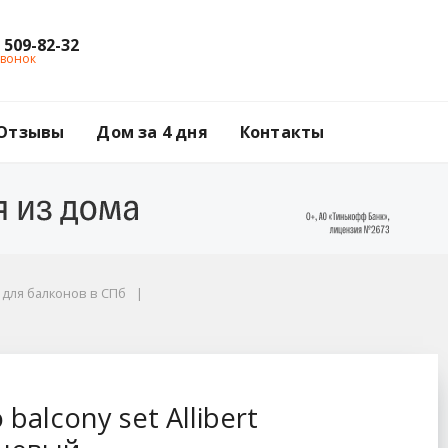
) 509-82-32
звонок
Отзывы
Дом за 4 дня
Контакты
для балконов в СПб
rt (Аллиберт), цвет 
balcony set Allibert