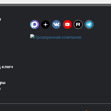
м
д ключ
оры
в