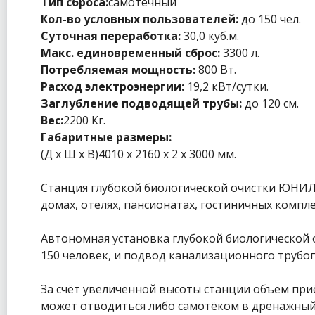
Тип сброса
:
самотечный
Кол-во условных пользователей
:
до 150 чел.
Суточная переработка
:
30,0 куб.м.
Макс. единовременный сброс
:
3300 л.
Потребляемая мощность
:
800 Вт.
Расход электроэнергии
:
19,2 кВт/сутки.
Заглубление подводящей трубы
:
до 120 см.
Вес
:
2200 Кг.
Габаритные размеры
:
(Д х Ш х В)4010 x 2160 х 2 x 3000 мм.
Станция глубокой биологической очистки ЮНИЛО
домах, отелях, пансионатах, гостиничных компле
Автономная установка глубокой биологической 
150 человек, и подвод канализационного трубоп
За счёт увеличенной высоты станции объём приё
может отводиться либо самотёком в дренажный 