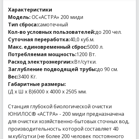
Характеристики
Модель:
ОС«АСТРА» 200 миди
Тип сброса
:
самотечный
Кол-во условных пользователей
:
до 200 чел.
Суточная переработка
:
40,0 куб.м.
Макс. единовременный сброс
:
5000 л.
Потребляемая мощность
:
1200 Вт.
Расход электроэнергии
:
кВт/сутки.
Заглубление подводящей трубы
:
до 90 см.
Вес
:
3400 Кг.
Габаритные размеры
:
(Д х Ш х В)6000 x 4000 х 2505 мм.
Станция глубокой биологической очистки
ЮНИЛОС® «АСТРА» - 200 миди предназначена
для очистки хозяйственно-бытовых сточных вод,
производительность которой составляет 40
м.куб/сутки (не более 200 человек постоянного