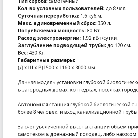
Тип сброса:
самотечный
Кол-во условных пользователей:
до 8 чел.
Суточная переработка:
1,6 куб.м.
Макс. единовременный сброс:
350 л.
Потребляемая мощность:
80 Вт.
Расход электроэнергии:
1,92 кВт/сутки.
Заглубление подводящей трубы:
до 120 см.
Вес:
430 Кг.
Габаритные размеры:
(Д х Ш х В)1500 x 1160 x 3000 мм.
Данная модель установки глубокой биологическ
в загородных домах, коттеджах, поселках городс
Автономная станция глубокой биологической о
более 8 человек, и вход канализационной трубы 
За счёт увеличенной высоты станции объём при
самотёком в дренажный колодец, либо насосом н