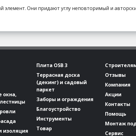
ый элемент. Они придают углу неповторимый и авторски
Плита OSB 3
Строителя
Террасная доска
Отзывы
(декинг) и садовый
Компания
паркет
 окна,
Акции
Заборы и ограждения
 лестницы
Контакты
Благоустройство
ровли
Помощь
Инструменты
фасада
Монтаж по
Товар
и изоляция
Сервис