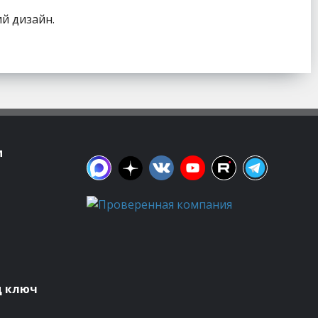
й дизайн.
м
д ключ