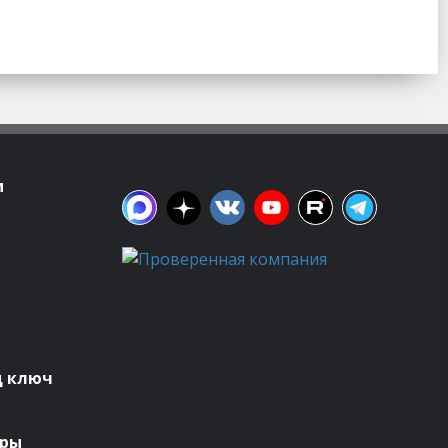
м
д ключ
оры