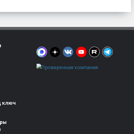
м
д ключ
оры
в