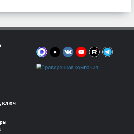
м
д ключ
оры
в