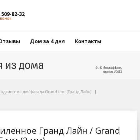
) 509-82-32
звонок
Отзывы
Дом за 4 дня
Контакты
одсистема для фасада Grand Line (Гранд Лайн)
/ Grand Line, размер
иленное Гранд Лайн / Grand