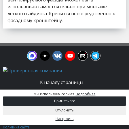
использован самостоятельно при монтаже
легкого сайдинга. Крепится непосредственно к
фасадному кронштейну.
К началу страницы
Мы используем cookies.
Подробнее
© 2003 - 2026. Апельсин group | Группа
Принять все
строительных компаний Все права защищены.
Вся информация на этом сайте носит
Отклонить
информационный характер и не является
публичной офертой, определяемой положениями
Настроить
Статьи 437 (2) ГК РФ.
Политика сайта