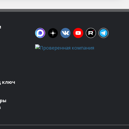
м
д ключ
оры
в