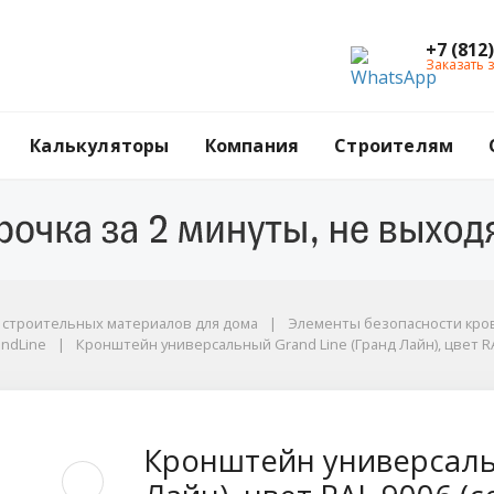
+7 (812
Заказать 
Калькуляторы
Компания
Строителям
г строительных материалов для дома
Элементы безопасности кров
dLine
andLine
Кронштейн универсальный Grand Line (Гранд Лайн), цвет RA
рый)
ьный Grand Line (Гра
Кронштейн универсальн