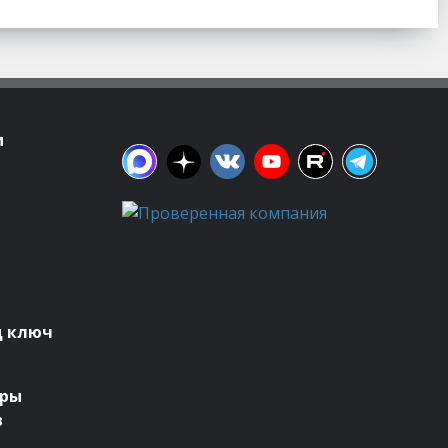
м
д ключ
оры
в