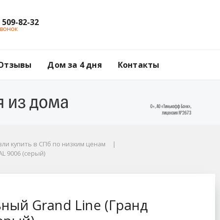
) 509-82-32
звонок
Отзывы
Дом за 4 дня
Контакты
ли купить в СПб по низким ценам
L 9006 (серый)
нд Лайн), цвет RAL 9
ый Grand Line (Гранд