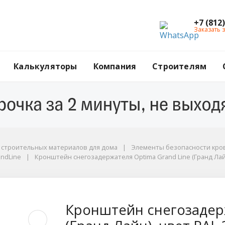
+7 (812
Заказать 
Калькуляторы
Компания
Строителям
г строительных материалов для дома
Элементы безопасности кров
dLine
andLine
Кронштейн снегозадержателя Optima Grand Line (Гранд Лайн
 3005 (красный)
ржателя Optima Grand
Кронштейн снегозадерж