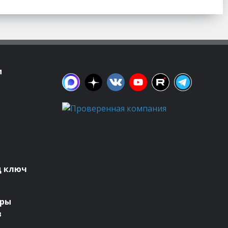
м
д ключ
оры
в